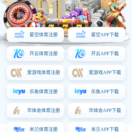
从这里开始
覆盖实时赛事、专业数据、高清视频，
乐鱼平台
APP
与网页版为您提供便捷的体育服务。
APP下载
网页版入口
首页
/
体育头条
/ 正文
2026-06-12 15:04
41 次阅读
山东泰山高位逼抢成功率67% 3-0完胜梅州