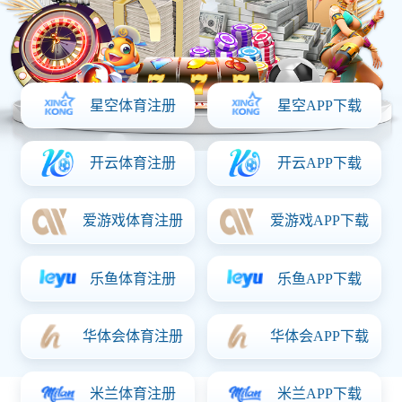
从这里开始
覆盖实时赛事、专业数据、高清视频，
乐鱼平台
APP
与网页版为您提供便捷的体育服务。
APP下载
网页版入口
首页
/
体育头条
/ 正文
2026-06-09 15:04
69 次阅读
深圳新鹏城主帅下课传言四起，球队已连