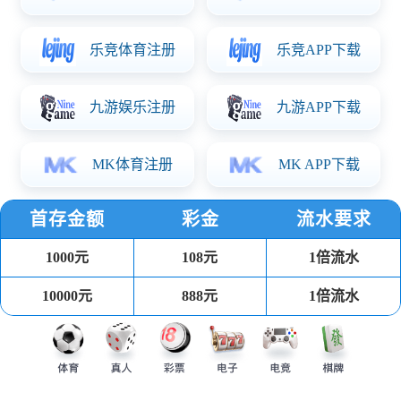
续七场未尝胜绩
中超联赛第20轮战罢，深圳新鹏城在客场以1比3不敌
青岛海牛，这场失利让球队的尴尬纪录进一步延续
——连续七场比赛未尝胜绩。随着积分榜上滑向保级
区，球迷与媒体对主帅的质疑声浪日益高涨，关于主
帅下课的传言在社交媒体上迅速发酵，成为近期中国
足坛的热议话题。